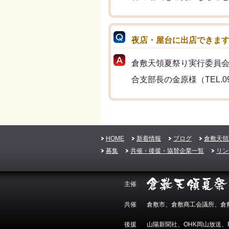
夜店・屋台に出店できま
倉敷天領夏祭り実行委員
合支部長の金原様（TEL.09
HOME
新着情報
ブログ
倉敷天領
募集
共催・後援・協賛企業一覧
リン
主催
共催
倉敷市、倉敷商工会議所、倉敷
後援
山陽新聞社、OHK岡山放送、