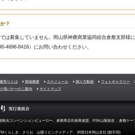
すか？
会では募集していません。岡山県神農商業協同組合倉敷支部様
0-4696-8416）にお問い合わせください。
夏祭りとは
開催概要
スケジュール
踊り方動画
フォトギャラリー
ク用バナーのご案内
サイトマップ
観光コンベンションビューロー、倉敷商店街振興連盟、RSK山陽放送 、倉敷ケーブ
FMくらしき、さりお 山陽リビングメディア、JR西日本岡山支社 (順不同)