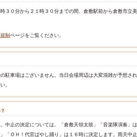
６時３０分から２１時３０分までの間、倉敷駅前から倉敷市立
通規制
ページ
をご覧ください。
用の駐車場はございません。当日会場周辺は大変混雑が予想さ
さい。
か？
。中止の決定については、「倉敷天領太鼓」「音楽隊演奏」は
舞」「ＯＨ！代官ばやし踊り」は１６時に決定します。雨天中